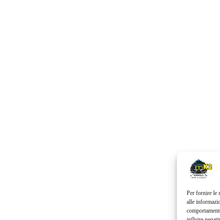
Per fornire le
alle informazi
comportamento 
influire negati